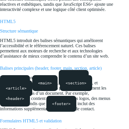
réactives et esthétiques, tandis que JavaScript ES6+ ajoute une
interactivité complexe et une logique côté client optimisée.
HTML5
Structure sémantique
HTML5 introduit des balises sémantiques qui améliorent
l’accessibilité et le référencement naturel. Ces balises
permettent aux moteurs de recherche et aux technologies
d’assistance de mieux comprendre le contenu d’un site web.
Balises principales (header, footer, main, section, article)
Les balises sémantiques comme
,
<header>
,
,
, et
<footer>
<main>
<section>
sont cruciales pour définir clairement les
<article>
différentes sections d’un document. Par exemple,
contient généralement des logos, des menus
<header>
de navigation, tandis que
inclut des
<footer>
informations supplémentaires et des liens de contact.
Formulaires HTML5 et validation