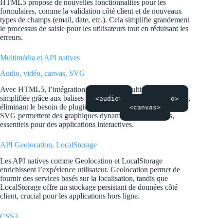
HTML5 propose de nouvelles fonctionnalités pour les
formulaires, comme la validation côté client et de nouveaux
types de champs (email, date, etc.). Cela simplifie grandement
le processus de saisie pour les utilisateurs tout en réduisant les
erreurs.
Multimédia et API natives
Audio, vidéo, canvas, SVG
Avec HTML5, l’intégration de contenus multimédias est
simplifiée grâce aux balises
et
,
<audio>
<video>
éliminant le besoin de plugins tiers. Le
et le
<canvas>
SVG permettent des graphiques dynamiques et évolutifs,
essentiels pour des applications interactives.
API Geolocation, LocalStorage
Les API natives comme Geolocation et LocalStorage
enrichissent l’expérience utilisateur. Geolocation permet de
fournir des services basés sur la localisation, tandis que
LocalStorage offre un stockage persistant de données côté
client, crucial pour les applications hors ligne.
CSS3