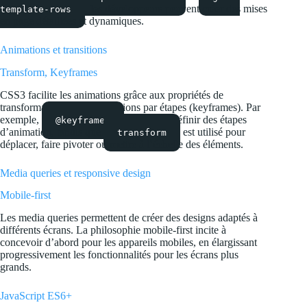
, les développeurs peuvent créer des mises
template-rows
en page détaillées et dynamiques.
Animations et transitions
Transform, Keyframes
CSS3 facilite les animations grâce aux propriétés de
transformation et aux animations par étapes (keyframes). Par
exemple,
permet de définir des étapes
@keyframes
d’animation, tandis que
est utilisé pour
transform
déplacer, faire pivoter ou mettre à l’échelle des éléments.
Media queries et responsive design
Mobile-first
Les media queries permettent de créer des designs adaptés à
différents écrans. La philosophie mobile-first incite à
concevoir d’abord pour les appareils mobiles, en élargissant
progressivement les fonctionnalités pour les écrans plus
grands.
JavaScript ES6+