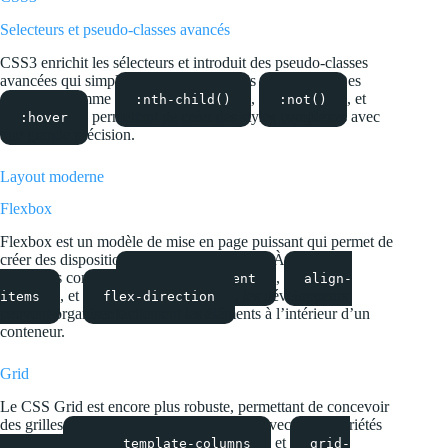
Selecteurs et pseudo-classes avancés
CSS3 enrichit les sélecteurs et introduit des pseudo-classes
avancées qui simplifient le ciblage précis d’éléments. Des
sélecteurs comme
,
, et
:nth-child()
:not()
permettent de créer des styles complexes avec
:hover
une grande précision.
Layout moderne
Flexbox
Flexbox est un modèle de mise en page puissant qui permet de
créer des dispositions flexibles et réactives. À l’aide de
propriétés comme
,
justify-content
align-
, et
, les développeurs
items
flex-direction
peuvent organiser facilement les éléments à l’intérieur d’un
conteneur.
Grid
Le CSS Grid est encore plus robuste, permettant de concevoir
des grilles bidimensionnelles complexes. Avec des propriétés
telles que
et
grid-template-columns
grid-