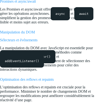
Promises et async/await
Les Promises et async/await offrent une manière fluide de
gérer les opérations asynchrones.
et
async
await
simplifient la gestion des promesses, rendant le code plus
lisible et moins sujet aux erreurs.
Manipulation du DOM
Sélecteurs et événements
La manipulation du DOM avec JavaScript est essentielle pour
créer des interfaces interactives. Des méthodes comme
et
document.querySelector()
permettent de sélectionner des
addEventListener()
éléments et d’écouter des événements pour créer des
interactions dynamiques.
Optimisation des reflows et repaints
L’optimisation des reflows et repaints est cruciale pour la
performance. Minimiser le nombre de changements DOM et
regrouper les modifications peut améliorer considérablement la
réactivité d’une page.