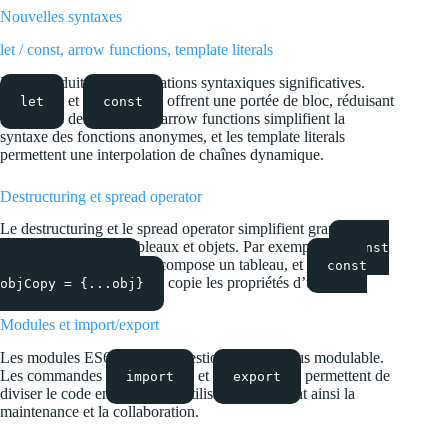
Nouvelles syntaxes
let / const, arrow functions, template literals
ES6 introduit des améliorations syntaxiques significatives.
et
offrent une portée de bloc, réduisant
let
const
les erreurs de portée. Les arrow functions simplifient la
syntaxe des fonctions anonymes, et les template literals
permettent une interpolation de chaînes dynamique.
Destructuring et spread operator
Le destructuring et le spread operator simplifient grandement
la manipulation des tableaux et objets. Par exemple,
const
décompose un tableau, et
[a, b] = [1, 2]
const
copie les propriétés d’un objet.
objCopy = {...obj}
Modules et import/export
Les modules ES6 rendent la gestion du code plus modulable.
Les commandes
et
permettent de
import
export
diviser le code en modules réutilisables, facilitant ainsi la
maintenance et la collaboration.