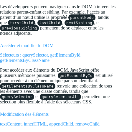
Les développeurs peuvent naviguer dans le DOM à travers les
relations parent-enfant et sibling. Par exemple, l’accès au
parent d’un nœud utilise la propriété
, tandis
parentNode
que
,
,
, et
firstChild
lastChild
nextSibling
permettent de se déplacer entre les
previousSibling
nœuds adjacents.
Accéder et modifier le DOM
Sélecteurs : querySelector, getElementById,
getElementsByClassName
Pour accéder aux éléments du DOM, JavaScript offre
plusieurs méthodes puissantes.
est utilisé
getElementById
pour accéder à un élément unique par son identifiant.
renvoie une collection de tous
getElementsByClassName
les éléments avec une classe donnée, tandis que
et
permettent une
querySelector
querySelectorAll
sélection plus flexible à l’aide des sélecteurs CSS.
Modification des éléments
textContent, innerHTML, appendChild, removeChild