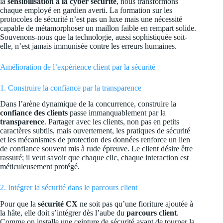
la
sensibilisation à la cyber sécurité
, nous transformons
chaque employé en gardien averti. La formation sur les
protocoles de sécurité n’est pas un luxe mais une nécessité
capable de métamorphoser un maillon faible en rempart solide.
Souvenons-nous que la technologie, aussi sophistiquée soit-
elle, n’est jamais immunisée contre les erreurs humaines.
Amélioration de l’expérience client par la sécurité
1. Construire la confiance par la transparence
Dans l’arène dynamique de la concurrence, construire la
confiance des clients
passe immanquablement par la
transparence
. Partager avec les clients, non pas en petits
caractères subtils, mais ouvertement, les pratiques de sécurité
et les mécanismes de protection des données renforce un lien
de confiance souvent mis à rude épreuve. Le client désire être
rassuré; il veut savoir que chaque clic, chaque interaction est
méticuleusement protégé.
2. Intégrer la sécurité dans le parcours client
Pour que la
sécurité CX
ne soit pas qu’une fioriture ajoutée à
la hâte, elle doit s’intégrer dès l’aube du
parcours client
.
Comme on installe une ceinture de sécurité avant de tourner la