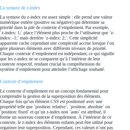
La syntaxe de z-index
La syntaxe du z-index est assez simple : elle prend une valeur
numérique entière (positive ou négative) qui détermine sa
priorité dans la pile de contexte d’empilement. Par exemple,
`z-index: 1;` place l’élément plus proche de l’utilisateur que `z-
index: -1;` mais derrière `z-index: 2;`. Cette simplicité
apparente cache cependant une complexité accrue lorsque l’on
gère plusieurs éléments avec différents niveaux de priorité.
Chaque contexte d’empilement est indépendant, ce qui signifie
que les z-index ne se comparent qu’à l’intérieur de leur
contexte respectif, rendant crucial la compréhension du
système d’empilement pour atteindre l’affichage souhaité.
Contexte d’empilement
Le contexte d’empilement est un concept fondamental pour
comprendre la gestion de la superposition des éléments.
Chaque fois qu’un élément CSS est positionné avec une
propriété telle que `position: relative`, `position: absolute` ou
`position: fixed` et qu’un z-index non `auto` est attribué, il
forme un nouveau contexte d’empilement. À l’intérieur de ce
contexte, le z-index des éléments enfants peut être utilisé pour
organiser leur superposition. Cependant, ces valeurs n’ont pas