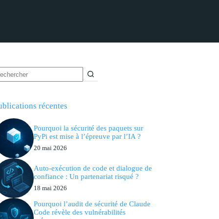
ublications récentes
Pourquoi la sécurité des paquets sur
PyPi est mise à l’épreuve par l’IA ?
20 mai 2026
Auto-exécution de code et dialogue de
confiance : Un partenariat risqué ?
18 mai 2026
Pourquoi l’audit de sécurité de Claude
Code révèle des vulnérabilités