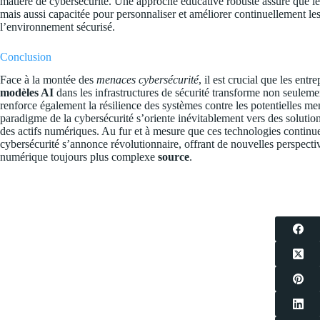
matière de cybersécurité. Une approche éducative robuste assure que les
mais aussi capacitée pour personnaliser et améliorer continuellement le
l’environnement sécurisé.
Conclusion
Face à la montée des
menaces cybersécurité
, il est crucial que les ent
modèles AI
dans les infrastructures de sécurité transforme non seulem
renforce également la résilience des systèmes contre les potentielles men
paradigme de la cybersécurité s’oriente inévitablement vers des soluti
des actifs numériques. Au fur et à mesure que ces technologies continuer
cybersécurité s’annonce révolutionnaire, offrant de nouvelles perspecti
numérique toujours plus complexe
source
.