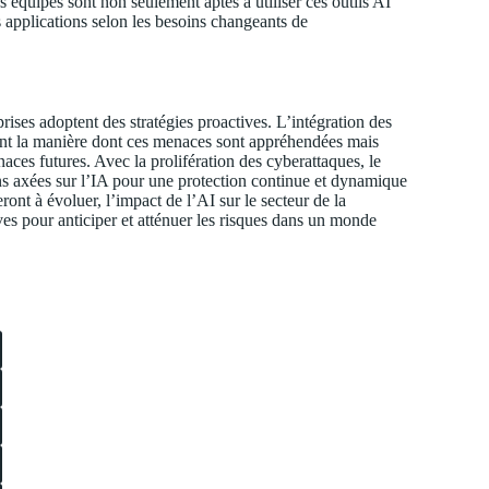
 équipes sont non seulement aptes à utiliser ces outils AI
s applications selon les besoins changeants de
reprises adoptent des stratégies proactives. L’intégration des
ent la manière dont ces menaces sont appréhendées mais
aces futures. Avec la prolifération des cyberattaques, le
ons axées sur l’IA pour une protection continue et dynamique
ont à évoluer, l’impact de l’AI sur le secteur de la
ves pour anticiper et atténuer les risques dans un monde