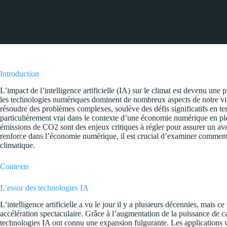
Introduction
L’impact de l’intelligence artificielle (IA) sur le climat est devenu un
les technologies numériques dominent de nombreux aspects de notre vie
résoudre des problèmes complexes, soulève des défis significatifs en te
particulièrement vrai dans le contexte d’une économie numérique en pl
émissions de CO2 sont des enjeux critiques à régler pour assurer un ave
renforce dans l’économie numérique, il est crucial d’examiner comment l
climatique.
Contexte
L’essor des technologies IA
L’intelligence artificielle a vu le jour il y a plusieurs décennies, ma
accélération spectaculaire. Grâce à l’augmentation de la puissance de c
technologies IA ont connu une expansion fulgurante. Les applications v