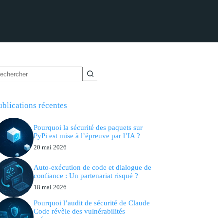
ublications récentes
Pourquoi la sécurité des paquets sur
PyPi est mise à l’épreuve par l’IA ?
20 mai 2026
Auto-exécution de code et dialogue de
confiance : Un partenariat risqué ?
18 mai 2026
Pourquoi l’audit de sécurité de Claude
Code révèle des vulnérabilités