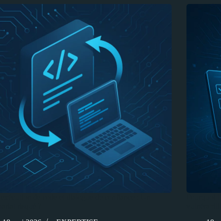
exécution de code et dialogue de confiance : Un
Pourquoi l
nariat risqué ?
vulnérabil