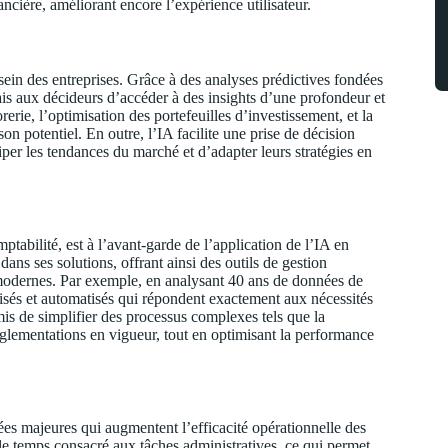
ncière, améliorant encore l’expérience utilisateur.
 sein des entreprises. Grâce à des analyses prédictives fondées
ais aux décideurs d’accéder à des insights d’une profondeur et
erie, l’optimisation des portefeuilles d’investissement, et la
n potentiel. En outre, l’IA facilite une prise de décision
iper les tendances du marché et d’adapter leurs stratégies en
mptabilité, est à l’avant-garde de l’application de l’IA en
dans ses solutions, offrant ainsi des outils de gestion
modernes. Par exemple, en analysant 40 ans de données de
alisés et automatisés qui répondent exactement aux nécessités
rmis de simplifier des processus complexes tels que la
églementations en vigueur, tout en optimisant la performance
es majeures qui augmentent l’efficacité opérationnelle des
le temps consacré aux tâches administratives, ce qui permet