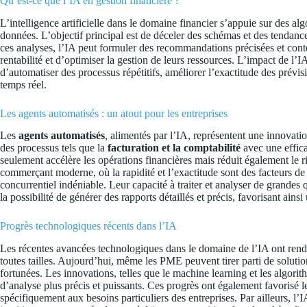
Qu’est-ce que l’IA en gestion financière ?
L’intelligence artificielle dans le domaine financier s’appuie sur des a
données. L’objectif principal est de déceler des schémas et des tendance
ces analyses, l’IA peut formuler des recommandations précisées et cont
rentabilité et d’optimiser la gestion de leurs ressources. L’impact de l’
d’automatiser des processus répétitifs, améliorer l’exactitude des prévis
temps réel.
Les agents automatisés : un atout pour les entreprises
Les
agents automatisés
, alimentés par l’IA, représentent une innovatio
des processus tels que la
facturation et la comptabilité
avec une effica
seulement accélère les opérations financières mais réduit également le
commerçant moderne, où la rapidité et l’exactitude sont des facteurs de
concurrentiel indéniable. Leur capacité à traiter et analyser de grandes
la possibilité de générer des rapports détaillés et précis, favorisant ainsi
Progrès technologiques récents dans l’IA
Les récentes avancées technologiques dans le domaine de l’IA ont rendu 
toutes tailles. Aujourd’hui, même les PME peuvent tirer parti de solutio
fortunées. Les innovations, telles que le machine learning et les algori
d’analyse plus précis et puissants. Ces progrès ont également favorisé 
spécifiquement aux besoins particuliers des entreprises. Par ailleurs, l’I