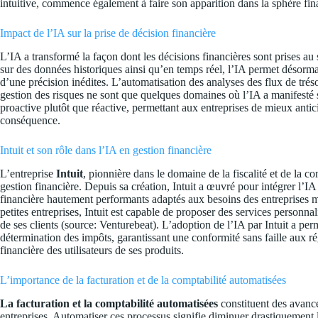
intuitive, commence également à faire son apparition dans la sphère fina
Impact de l’IA sur la prise de décision financière
L’IA a transformé la façon dont les décisions financières sont prises au
sur des données historiques ainsi qu’en temps réel, l’IA permet désorm
d’une précision inédites. L’automatisation des analyses des flux de trésor
gestion des risques ne sont que quelques domaines où l’IA a manifesté so
proactive plutôt que réactive, permettant aux entreprises de mieux antic
conséquence.
Intuit et son rôle dans l’IA en gestion financière
L’entreprise
Intuit
, pionnière dans le domaine de la fiscalité et de la co
gestion financière. Depuis sa création, Intuit a œuvré pour intégrer l’IA 
financière hautement performants adaptés aux besoins des entreprises 
petites entreprises, Intuit est capable de proposer des services personn
de ses clients (source:
Venturebeat
). L’adoption de l’IA par Intuit a pe
détermination des impôts, garantissant une conformité sans faille aux r
financière des utilisateurs de ses produits.
L’importance de la facturation et de la comptabilité automatisées
La facturation et la comptabilité automatisées
constituent des avancé
entreprises. Automatiser ces processus signifie diminuer drastiquement 