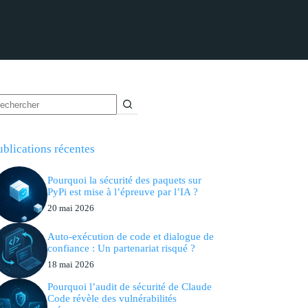
ublications récentes
Pourquoi la sécurité des paquets sur
PyPi est mise à l’épreuve par l’IA ?
20 mai 2026
Auto-exécution de code et dialogue de
confiance : Un partenariat risqué ?
18 mai 2026
Pourquoi l’audit de sécurité de Claude
Code révèle des vulnérabilités