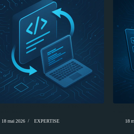
exécution de code et dialogue de confiance : Un
Pourquoi l
nariat risqué ?
vulnérabil
18 mai 2026
EXPERTISE
18 m