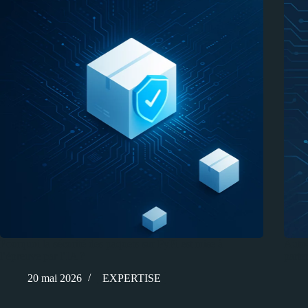
Pourquoi la sécurité des paquets sur PyPi est mise à
Auto-
l’épreuve par l’IA ?
parte
20 mai 2026
EXPERTISE