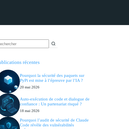
ublications récentes
Pourquoi la sécurité des paquets sur
PyPi est mise à l’épreuve par l’IA ?
20 mai 2026
Auto-exécution de code et dialogue de
confiance : Un partenariat risqué ?
18 mai 2026
Pourquoi l’audit de sécurité de Claude
Code révèle des vulnérabilités