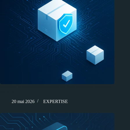
Pourquoi la sécurité des paquets sur PyPi est mise à l’épreuve
par l’IA ?
20 mai 2026
EXPERTISE