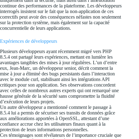
uniquement dans la sécurité, mais aussi dans l’amélioration
continue des performances de la plateforme. Les développeurs
interrogés insistent sur le fait que la non-application de ces
correctifs peut avoir des conséquences néfastes non seulement
sur la protection système, mais également sur la capacité
concurrentielle de leurs applications.
Expériences de développeurs
Plusieurs développeurs ayant récemment migré vers PHP
8.5.4 ont partagé leurs expériences, mettant en lumière les
avantages tangibles des mises à jour régulières. L’un d’entre
eux, Jean-Marc, un développeur senior, décrit comment la
mise à jour a éliminé des bugs persistants dans l’interaction
avec le module curl, stabilisant ainsi les intégrations API
critiques pour son application. Ses observations concordent
avec celles de nombreux autres experts qui ont remarqué une
hausse générale de la sécurité sans compromettre la fluidité
d’exécution de leurs projets.
Un autre développeur a mentionné comment le passage à
8.5.4 lui a permis de sécuriser ses transits de données grâce
aux améliorations apportées à OpenSSL, attestant d’une
confiance accrue chez les utilisateurs finaux quant à la
protection de leurs informations personnelles.
Ces témoignages sont révélateurs de l’importance cruciale que