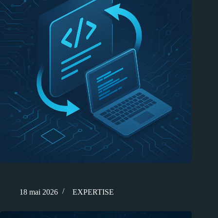
Auto-exécution de code et dialogue de confiance : Un
partenariat risqué ?
18 mai 2026
EXPERTISE