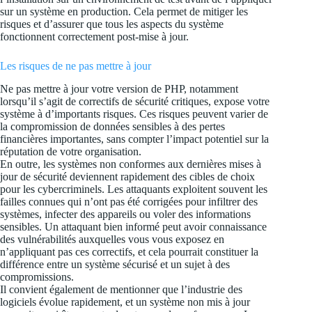
sur un système en production. Cela permet de mitiger les
risques et d’assurer que tous les aspects du système
fonctionnent correctement post-mise à jour.
Les risques de ne pas mettre à jour
Ne pas mettre à jour votre version de PHP, notamment
lorsqu’il s’agit de correctifs de sécurité critiques, expose votre
système à d’importants risques. Ces risques peuvent varier de
la compromission de données sensibles à des pertes
financières importantes, sans compter l’impact potentiel sur la
réputation de votre organisation.
En outre, les systèmes non conformes aux dernières mises à
jour de sécurité deviennent rapidement des cibles de choix
pour les cybercriminels. Les attaquants exploitent souvent les
failles connues qui n’ont pas été corrigées pour infiltrer des
systèmes, infecter des appareils ou voler des informations
sensibles. Un attaquant bien informé peut avoir connaissance
des vulnérabilités auxquelles vous vous exposez en
n’appliquant pas ces correctifs, et cela pourrait constituer la
différence entre un système sécurisé et un sujet à des
compromissions.
Il convient également de mentionner que l’industrie des
logiciels évolue rapidement, et un système non mis à jour